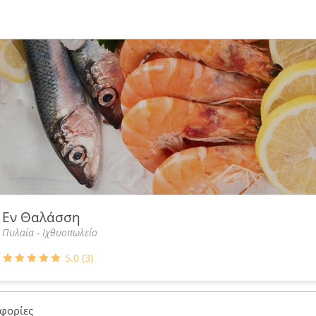
Εν Θαλάσση
Πυλαία - Ιχθυοπωλείο
5.0 (3)
φορίες