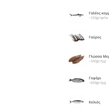
Γαλέος κομμ
~350gr/φέτα
Γαύρος
Γλώσσα Με
~500gr/τμχ
Γοφάρι
~600gr/τμχ
Κολιός