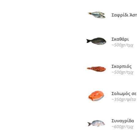
Σαφρίδι Άσ
Σκαθάρι
~500gr/τμχ
Σκορπιός
~500gr/τμχ
Σολωμός σε
~350gr/φέτα
Συναγρίδα
~600gr/τμχ