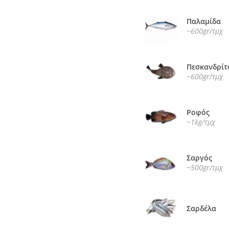
Παλαμίδα
~600gr/τμχ
Πεσκανδρίτ
~600gr/τμχ
Ροφός
~1kg/τμχ
Σαργός
~500gr/τμχ
Σαρδέλα