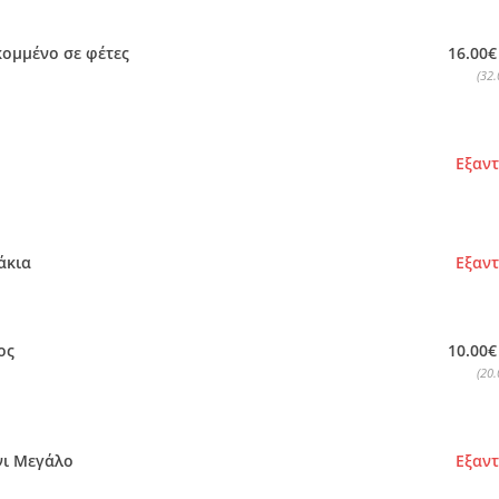
16.00€
κομμένο σε φέτες
(32.
Εξαν
άκια
Εξαν
10.00€
ος
(20.
ι Μεγάλο
Εξαν