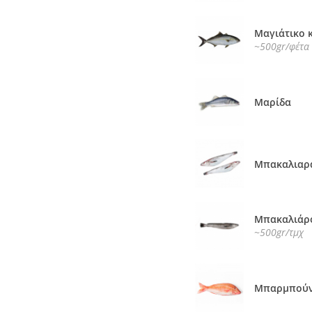
Μαγιάτικο 
~500gr/φέτα
Μαρίδα
Μπακαλιαρ
Μπακαλιάρ
~500gr/τμχ
Μπαρμπούν