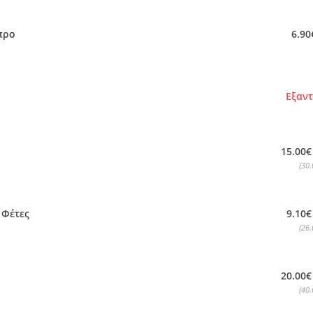
προ
6.90
Εξαν
15.00€
(30.
9.10€
 Φέτες
(26.
20.00€
(40.