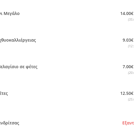
14.00€
ι Μεγάλο
(35.
9.03€
χθυοκαλλιέργειας
(12.
7.00€
ελαγίσιο σε φέτες
(20.
12.50€
έτες
(25.
νδρίτσας
Εξαν