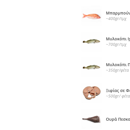
Μπαρμπούν
~400gr/τμχ
Μυλοκόπι Ι
~700gr/τμχ
Μυλοκόπι Π
~350gr/φέτα
Ξιφίας σε Φ
~500gr/ φέτα
Ουρά Πεσκα