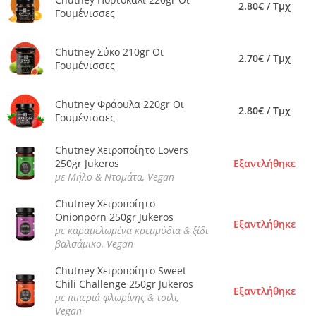
2.80€ / Τμχ
Γουμένισσες
Chutney Σύκο 210gr Οι
2.70€ / Τμχ
Γουμένισσες
Chutney Φράουλα 220gr Οι
2.80€ / Τμχ
Γουμένισσες
Chutney Χειροποίητο Lovers
250gr Jukeros
Εξαντλήθηκε
με Μήλο & Ντομάτα, Vegan
Chutney Χειροποίητο
Onionporn 250gr Jukeros
Εξαντλήθηκε
με καραμελωμένα κρεμμύδια & ξίδι
βαλσάμικο, Vegan
Chutney Χειροποίητο Sweet
Chili Challenge 250gr Jukeros
Εξαντλήθηκε
με πιπεριά φλωρίνης & τσιλι,
Vegan