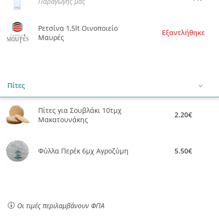
Παραγωγής μας
Ρετσίνα 1,5lt Οινοποιείο
Εξαντλήθηκε
Μαυρές
Πίτες
Πίτες για Σουβλάκι 10τμχ
2.20€
Μακατουνάκης
Φύλλα Περέκ 6μχ Αγροζύμη
5.50€
Οι τιμές περιλαμβάνουν ΦΠΑ