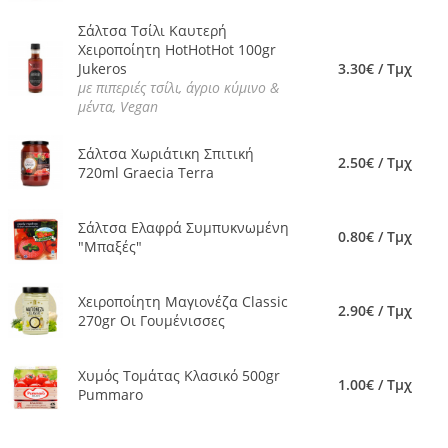
Σάλτσα Τσίλι Καυτερή
Χειροποίητη HotHotHot 100gr
Jukeros
3.30€ / Τμχ
με πιπεριές τσίλι, άγριο κύμινο &
μέντα, Vegan
Σάλτσα Χωριάτικη Σπιτική
2.50€ / Τμχ
720ml Graecia Terra
Σάλτσα Ελαφρά Συμπυκνωμένη
0.80€ / Τμχ
"Μπαξές"
Χειροποίητη Μαγιονέζα Classic
2.90€ / Τμχ
270gr Οι Γουμένισσες
Χυμός Τομάτας Κλασικό 500gr
1.00€ / Τμχ
Pummaro