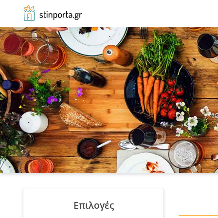
Αρχική
Εξοχή / Ιχθυοπωλείο
Επιλογές