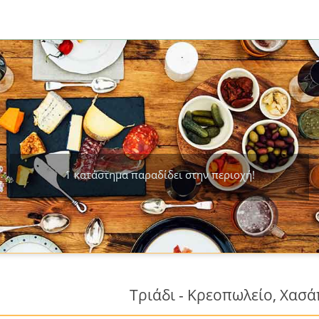
1 κατάστημα παραδίδει στην περιοχή!
Τριάδι - Κρεοπωλείο, Χασάπ