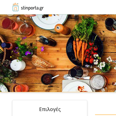
Αρχική
Τριάδι / Κρεοπωλείο, Χασάπικο
Επιλογές