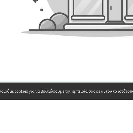
οιούμε cookies για να βελτιώσουμε την εμπειρία σας σε αυτόν το ιστότοπ
ΕΠΙΚΟΙΝΩΝΗΣΤΕ ΜΑΖΙ ΜΑΣ
ς
info@stinporta.gr
sios
support@stinporta.gr