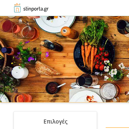
Αρχική
Βότση
Επιλογές